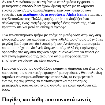
Αν και δεν ανήκουν με στενή έννοια στα δημόσια έγγραφα, οι
μεταφράσεις ιστοσελίδων έχουν άμεση σχέση με τη δημόσια
εικόνα οργανισμών, πανεπιστημίων, κλινικών, δικηγορικών
γραφείων και
ακαδημαικές μεταφράσεις Alpha Ermis
εταιρειών
της Θεσσαλονίκης. Πολλές φορές, αυτό που διαβάζει ένας
αξιολογητής, ένας υποψήφιος φοιτητής ή ένας επενδυτής, είναι
πρώτα το site και μετά τα επίσημα έγγραφα.
Ένα πανεπιστημιακό τμήμα με πρόχειρη μετάφραση στην αγγλική
ιστοσελίδα του, για παράδειγμα, δίνει άθελά του σήμα ότι δεν δίνει
μεγάλη βαρύτητα στη διεθνοποίησή του. Αντίστοιχα, μια εταιρεία
που συμμετέχει σε διεθνείς διαγωνισμούς, αλλά έχει πρόχειρες
ορολογίες στο αγγλικό της web page, δυσκολεύεται να πείσει για
τον επαγγελματισμό της, ακόμη κι αν οι μεταφράσεις των
επίσημων εγγράφων της είναι άψογες.
Για οργανισμούς που συνδυάζουν κομμάτια δημόσιας και ιδιωτικής
παρουσίας, μια συνεκτική στρατηγική μεταφράσεων Θεσσαλονίκη
σημαίνει να αντιμετωπίζουν την ιστοσελίδα, τα ενημερωτικά
έντυπα, τις συμβάσεις, τα πιστοποιητικά και τις επίσημες
μεταφράσεις τους ως ένα ενιαίο σύνολο, με κοινή ορολογία και
ύφος.
Παγίδες και λάθη που συναντά κανείς