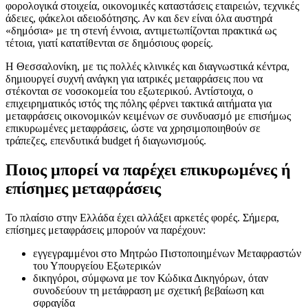
φορολογικά στοιχεία, οικονομικές καταστάσεις εταιρειών, τεχνικές
άδειες, φάκελοι αδειοδότησης. Αν και δεν είναι όλα αυστηρά
«δημόσια» με τη στενή έννοια, αντιμετωπίζονται πρακτικά ως
τέτοια, γιατί κατατίθενται σε δημόσιους φορείς.
Η Θεσσαλονίκη, με τις πολλές κλινικές και διαγνωστικά κέντρα,
δημιουργεί συχνή ανάγκη για ιατρικές μεταφράσεις που να
στέκονται σε νοσοκομεία του εξωτερικού. Αντίστοιχα, ο
επιχειρηματικός ιστός της πόλης φέρνει τακτικά αιτήματα για
μεταφράσεις οικονομικών κειμένων σε συνδυασμό με επισήμως
επικυρωμένες μεταφράσεις, ώστε να χρησιμοποιηθούν σε
τράπεζες, επενδυτικά budget ή διαγωνισμούς.
Ποιος μπορεί να παρέχει επικυρωμένες ή
επίσημες μεταφράσεις
Το πλαίσιο στην Ελλάδα έχει αλλάξει αρκετές φορές. Σήμερα,
επίσημες μεταφράσεις μπορούν να παρέχουν:
εγγεγραμμένοι στο Μητρώο Πιστοποιημένων Μεταφραστών
του Υπουργείου Εξωτερικών
δικηγόροι, σύμφωνα με τον Κώδικα Δικηγόρων, όταν
συνοδεύουν τη μετάφραση με σχετική βεβαίωση και
σφραγίδα