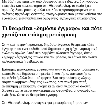
Με βάση την εμπειρία από συνεργασίες με ιδιώτες, δικηγόρους,
εταιρείες και πανεπιστήμια στη Θεσσαλονίκη, το τοπίο έχει
αρκετές ιδιαιτερότητες, αλλά και λύσεις προσαρμοσμένες στις
ανάγκες της πόλης: φοιτητές, επαγγελματίες που μετακινούνται στο
εξωτερικό, μετανάστες και ομογενείς, εξαγωγικές επιχειρήσεις.
Τι θεωρείται «δημόσιο έγγραφο» και πότε
χρειάζεται επίσημη μετάφραση
Στην καθημερινή πρακτική, δημόσιο έγγραφο θεωρείται κάθε
έγγραφο που έχει εκδοθεί από δημόσια αρχή ή έχει νομική ισχύ
ενώπιον αρχών. Αυτό περιλαμβάνει κλασικά έγγραφα, όπως
ληξιαρχικές πράξεις, πτυχία και συμβόλαια, αλλά και πιο ειδικά
πιστοποιητικά ή βεβαιώσεις.
Επίσημες μεταφράσεις χρειάζονται όταν το έγγραφο πρόκειται να
κατατεθεί σε δημόσια υπηρεσία, δικαστήριο, πανεπιστήμιο,
πρεσβεία ή άλλο θεσμικό φορέα. Στις περισσότερες χώρες,
συμπεριλαμβανομένης της Ελλάδας, δεν αρκεί μια απλή,
ανεπίσημη μετάφραση, ακόμη κι αν είναι γλωσσικά σωστή.
Χρειάζεται να φέρει συγκεκριμένες σφραγίδες, υπογραφές και
ενδείξεις, ώστε να θεωρείται έγκυρη.
Στη Θεσσαλονίκη, οι ανάγκες για μεταφράσεις δημοσίων