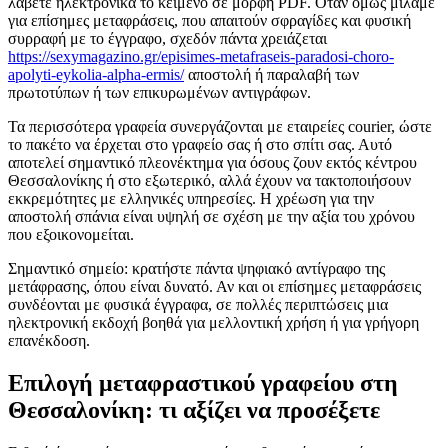
λάβετε ηλεκτρονικά το κείμενο σε μορφή PDF. Όταν όμως μιλάμε
για επίσημες μεταφράσεις, που απαιτούν σφραγίδες και φυσική
συρραφή με το έγγραφο, σχεδόν πάντα χρειάζεται
https://sexymagazino.gr/episimes-metafraseis-paradosi-choro-
apolyti-eykolia-alpha-ermis/
αποστολή ή παραλαβή των
πρωτοτύπων ή των επικυρωμένων αντιγράφων.
Τα περισσότερα γραφεία συνεργάζονται με εταιρείες courier, ώστε
το πακέτο να έρχεται στο γραφείο σας ή στο σπίτι σας. Αυτό
αποτελεί σημαντικό πλεονέκτημα για όσους ζουν εκτός κέντρου
Θεσσαλονίκης ή στο εξωτερικό, αλλά έχουν να τακτοποιήσουν
εκκρεμότητες με ελληνικές υπηρεσίες. Η χρέωση για την
αποστολή σπάνια είναι υψηλή σε σχέση με την αξία του χρόνου
που εξοικονομείται.
Σημαντικό σημείο: κρατήστε πάντα ψηφιακό αντίγραφο της
μετάφρασης, όπου είναι δυνατό. Αν και οι επίσημες μεταφράσεις
συνδέονται με φυσικά έγγραφα, σε πολλές περιπτώσεις μια
ηλεκτρονική εκδοχή βοηθά για μελλοντική χρήση ή για γρήγορη
επανέκδοση.
Επιλογή μεταφραστικού γραφείου στη
Θεσσαλονίκη: τι αξίζει να προσέξετε