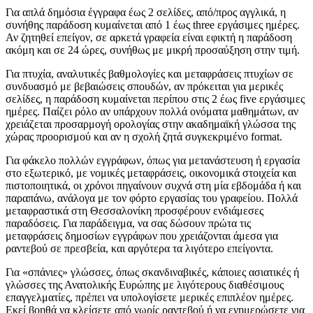
Για απλά δημόσια έγγραφα έως 2 σελίδες, από/προς αγγλικά, η
συνήθης παράδοση κυμαίνεται από 1 έως three εργάσιμες ημέρες.
Αν ζητηθεί επείγον, σε αρκετά γραφεία είναι εφικτή η παράδοση
ακόμη και σε 24 ώρες, συνήθως με μικρή προσαύξηση στην τιμή.
Για πτυχία, αναλυτικές βαθμολογίες και μεταφράσεις πτυχίων σε
συνδυασμό με βεβαιώσεις σπουδών, αν πρόκειται για μερικές
σελίδες, η παράδοση κυμαίνεται περίπου στις 2 έως five εργάσιμες
ημέρες. Παίζει ρόλο αν υπάρχουν πολλά ονόματα μαθημάτων, αν
χρειάζεται προσαρμογή ορολογίας στην ακαδημαϊκή γλώσσα της
χώρας προορισμού και αν η σχολή ζητά συγκεκριμένο format.
Για φάκελο πολλών εγγράφων, όπως για μετανάστευση ή εργασία
στο εξωτερικό, με νομικές μεταφράσεις, οικονομικά στοιχεία και
πιστοποιητικά, οι χρόνοι πηγαίνουν συχνά στη μία εβδομάδα ή και
παραπάνω, ανάλογα με τον φόρτο εργασίας του γραφείου. Πολλά
μεταφραστικά στη Θεσσαλονίκη προσφέρουν ενδιάμεσες
παραδόσεις. Για παράδειγμα, να σας δώσουν πρώτα τις
μεταφράσεις δημοσίων εγγράφων που χρειάζονται άμεσα για
ραντεβού σε πρεσβεία, και αργότερα τα λιγότερο επείγοντα.
Για «σπάνιες» γλώσσες, όπως σκανδιναβικές, κάποιες ασιατικές ή
γλώσσες της Ανατολικής Ευρώπης με λιγότερους διαθέσιμους
επαγγελματίες, πρέπει να υπολογίσετε μερικές επιπλέον ημέρες.
Εκεί βοηθά να κλείσετε από νωρίς ραντεβού ή να ενημερώσετε για