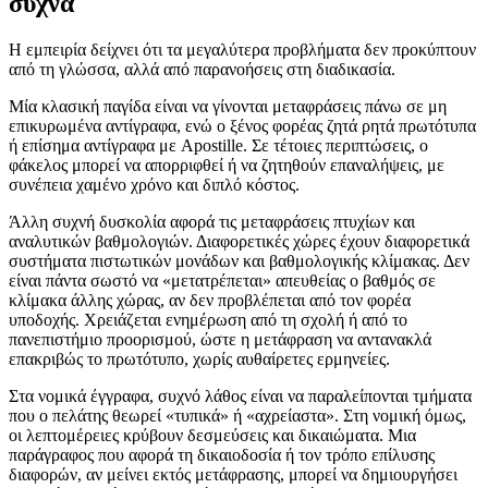
συχνά
Η εμπειρία δείχνει ότι τα μεγαλύτερα προβλήματα δεν προκύπτουν
από τη γλώσσα, αλλά από παρανοήσεις στη διαδικασία.
Μία κλασική παγίδα είναι να γίνονται μεταφράσεις πάνω σε μη
επικυρωμένα αντίγραφα, ενώ ο ξένος φορέας ζητά ρητά πρωτότυπα
ή επίσημα αντίγραφα με Apostille. Σε τέτοιες περιπτώσεις, ο
φάκελος μπορεί να απορριφθεί ή να ζητηθούν επαναλήψεις, με
συνέπεια χαμένο χρόνο και διπλό κόστος.
Άλλη συχνή δυσκολία αφορά τις μεταφράσεις πτυχίων και
αναλυτικών βαθμολογιών. Διαφορετικές χώρες έχουν διαφορετικά
συστήματα πιστωτικών μονάδων και βαθμολογικής κλίμακας. Δεν
είναι πάντα σωστό να «μετατρέπεται» απευθείας ο βαθμός σε
κλίμακα άλλης χώρας, αν δεν προβλέπεται από τον φορέα
υποδοχής. Χρειάζεται ενημέρωση από τη σχολή ή από το
πανεπιστήμιο προορισμού, ώστε η μετάφραση να αντανακλά
επακριβώς το πρωτότυπο, χωρίς αυθαίρετες ερμηνείες.
Στα νομικά έγγραφα, συχνό λάθος είναι να παραλείπονται τμήματα
που ο πελάτης θεωρεί «τυπικά» ή «αχρείαστα». Στη νομική όμως,
οι λεπτομέρειες κρύβουν δεσμεύσεις και δικαιώματα. Μια
παράγραφος που αφορά τη δικαιοδοσία ή τον τρόπο επίλυσης
διαφορών, αν μείνει εκτός μετάφρασης, μπορεί να δημιουργήσει