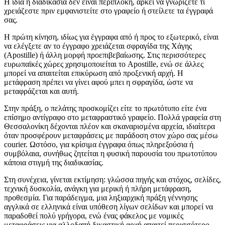
Η ίδια η διαδικασία δεν είναι περίπλοκη, αρκεί να γνωρίζετε τι
χρειάζεστε πριν εμφανιστείτε στο γραφείο ή στείλετε τα έγγραφά
σας.
Η πρώτη κίνηση, ιδίως για έγγραφα από ή προς το εξωτερικό, είναι
να ελέγξετε αν το έγγραφο χρειάζεται σφραγίδα της Χάγης
(Apostille) ή άλλη μορφή προεπιβεβαίωσης. Στις περισσότερες
ευρωπαϊκές χώρες χρησιμοποιείται το Apostille, ενώ σε άλλες
μπορεί να απαιτείται επικύρωση από προξενική αρχή. Η
μετάφραση πρέπει να γίνει αφού μπει η σφραγίδα, ώστε να
μεταφράζεται και αυτή.
Στην πράξη, ο πελάτης προσκομίζει είτε το πρωτότυπο είτε ένα
επίσημο αντίγραφο στο μεταφραστικό γραφείο. Πολλά γραφεία στη
Θεσσαλονίκη δέχονται πλέον και σκαναρισμένα αρχεία, ιδιαίτερα
όταν προσφέρουν μεταφράσεις με παράδοση στον χώρο σας μέσω
courier. Ωστόσο, για κρίσιμα έγγραφα όπως πληρεξούσια ή
συμβόλαια, συνήθως ζητείται η φυσική παρουσία του πρωτοτύπου
κάποια στιγμή της διαδικασίας.
Στη συνέχεια, γίνεται εκτίμηση: γλώσσα πηγής και στόχος, σελίδες,
τεχνική δυσκολία, ανάγκη για μερική ή πλήρη μετάφραση,
προθεσμία. Για παράδειγμα, μια ληξιαρχική πράξη γέννησης
αγγλικά σε ελληνικά είναι υπόθεση λίγων σελίδων και μπορεί να
παραδοθεί πολύ γρήγορα, ενώ ένας φάκελος με νομικές
μεταφράσεις για αλλοδαπή δικαστική αρχή απαιτεί περισσότερο