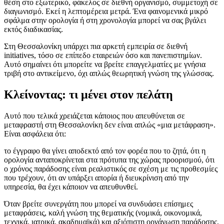
θέση στο εξωτερικό, φάκελος σε διεθνή οργανισμό, συμμετοχή σε
διαγωνισμό. Εκεί η λεπτομέρεια μετρά. Ένα φαινομενικά μικρό
σφάλμα στην ορολογία ή στη χρονολογία μπορεί να σας βγάλει
εκτός διαδικασίας.
Στη Θεσσαλονίκη υπάρχει πια αρκετή εμπειρία σε διεθνή
initiatives, τόσο σε επίπεδο εταιρειών όσο και πανεπιστημίων.
Αυτό σημαίνει ότι μπορείτε να βρείτε επαγγελματίες με γνήσια
τριβή στο αντικείμενο, όχι απλώς θεωρητική γνώση της γλώσσας.
Κλείνοντας: τι μένει στον πελάτη
Αυτό που τελικά χρειάζεται κάποιος που απευθύνεται σε
μεταφραστή στη Θεσσαλονίκη δεν είναι απλώς «μια μετάφραση».
Είναι ασφάλεια ότι:
το έγγραφο θα γίνει αποδεκτό από τον φορέα που το ζητά, ότι η
ορολογία ανταποκρίνεται στα πρότυπα της χώρας προορισμού, ότι
ο χρόνος παράδοσης είναι ρεαλιστικός σε σχέση με τις προθεσμίες
που τρέχουν, ότι αν υπάρξει απορία ή διευκρίνιση από την
υπηρεσία, θα έχει κάποιον να απευθυνθεί.
Όταν βρείτε συνεργάτη που μπορεί να συνδυάσει επίσημες
μεταφράσεις, καλή γνώση της θεματικής (νομικά, οικονομικά,
τεχνικά, ιατρικά, ακαδημαϊκά) και αξιόπιστη οργάνωση παράδοσης,