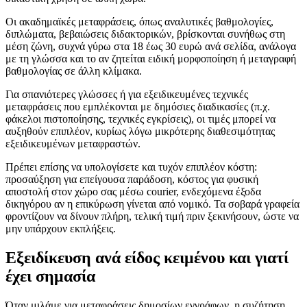
Οι ακαδημαϊκές μεταφράσεις, όπως αναλυτικές βαθμολογίες,
διπλώματα, βεβαιώσεις διδακτορικών, βρίσκονται συνήθως στη
μέση ζώνη, συχνά γύρω στα 18 έως 30 ευρώ ανά σελίδα, ανάλογα
με τη γλώσσα και το αν ζητείται ειδική μορφοποίηση ή μεταγραφή
βαθμολογίας σε άλλη κλίμακα.
Για σπανιότερες γλώσσες ή για εξειδικευμένες τεχνικές
μεταφράσεις που εμπλέκονται με δημόσιες διαδικασίες (π.χ.
φάκελοι πιστοποίησης, τεχνικές εγκρίσεις), οι τιμές μπορεί να
αυξηθούν επιπλέον, κυρίως λόγω μικρότερης διαθεσιμότητας
εξειδικευμένων μεταφραστών.
Πρέπει επίσης να υπολογίσετε και τυχόν επιπλέον κόστη:
προσαύξηση για επείγουσα παράδοση, κόστος για φυσική
αποστολή στον χώρο σας μέσω courier, ενδεχόμενα έξοδα
δικηγόρου αν η επικύρωση γίνεται από νομικό. Τα σοβαρά γραφεία
φροντίζουν να δίνουν πλήρη, τελική τιμή πριν ξεκινήσουν, ώστε να
μην υπάρχουν εκπλήξεις.
Εξειδίκευση ανά είδος κειμένου και γιατί
έχει σημασία
Όταν μιλάμε για μεταφράσεις δημοσίων εγγράφων, η συζήτηση