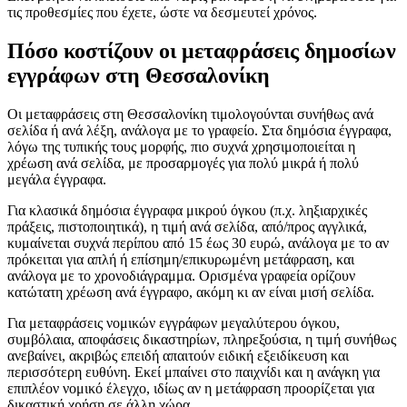
τις προθεσμίες που έχετε, ώστε να δεσμευτεί χρόνος.
Πόσο κοστίζουν οι μεταφράσεις δημοσίων
εγγράφων στη Θεσσαλονίκη
Οι μεταφράσεις στη Θεσσαλονίκη τιμολογούνται συνήθως ανά
σελίδα ή ανά λέξη, ανάλογα με το γραφείο. Στα δημόσια έγγραφα,
λόγω της τυπικής τους μορφής, πιο συχνά χρησιμοποιείται η
χρέωση ανά σελίδα, με προσαρμογές για πολύ μικρά ή πολύ
μεγάλα έγγραφα.
Για κλασικά δημόσια έγγραφα μικρού όγκου (π.χ. ληξιαρχικές
πράξεις, πιστοποιητικά), η τιμή ανά σελίδα, από/προς αγγλικά,
κυμαίνεται συχνά περίπου από 15 έως 30 ευρώ, ανάλογα με το αν
πρόκειται για απλή ή επίσημη/επικυρωμένη μετάφραση, και
ανάλογα με το χρονοδιάγραμμα. Ορισμένα γραφεία ορίζουν
κατώτατη χρέωση ανά έγγραφο, ακόμη κι αν είναι μισή σελίδα.
Για μεταφράσεις νομικών εγγράφων μεγαλύτερου όγκου,
συμβόλαια, αποφάσεις δικαστηρίων, πληρεξούσια, η τιμή συνήθως
ανεβαίνει, ακριβώς επειδή απαιτούν ειδική εξειδίκευση και
περισσότερη ευθύνη. Εκεί μπαίνει στο παιχνίδι και η ανάγκη για
επιπλέον νομικό έλεγχο, ιδίως αν η μετάφραση προορίζεται για
δικαστική χρήση σε άλλη χώρα.