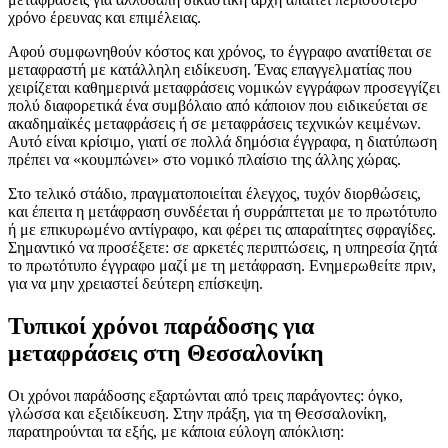
χρόνο έρευνας και επιμέλειας.
Αφού συμφωνηθούν κόστος και χρόνος, το έγγραφο ανατίθεται σε
μεταφραστή με κατάλληλη ειδίκευση. Ένας επαγγελματίας που
χειρίζεται καθημερινά μεταφράσεις νομικών εγγράφων προσεγγίζει
πολύ διαφορετικά ένα συμβόλαιο από κάποιον που ειδικεύεται σε
ακαδημαϊκές μεταφράσεις ή σε μεταφράσεις τεχνικών κειμένων.
Αυτό είναι κρίσιμο, γιατί σε πολλά δημόσια έγγραφα, η διατύπωση
πρέπει να «κουμπώνει» στο νομικό πλαίσιο της άλλης χώρας.
Στο τελικό στάδιο, πραγματοποιείται έλεγχος, τυχόν διορθώσεις,
και έπειτα η μετάφραση συνδέεται ή συρράπτεται με το πρωτότυπο
ή με επικυρωμένο αντίγραφο, και φέρει τις απαραίτητες σφραγίδες.
Σημαντικό να προσέξετε: σε αρκετές περιπτώσεις, η υπηρεσία ζητά
το πρωτότυπο έγγραφο μαζί με τη μετάφραση. Ενημερωθείτε πριν,
για να μην χρειαστεί δεύτερη επίσκεψη.
Τυπικοί χρόνοι παράδοσης για
μεταφράσεις στη Θεσσαλονίκη
Οι χρόνοι παράδοσης εξαρτώνται από τρεις παράγοντες: όγκο,
γλώσσα και εξειδίκευση. Στην πράξη, για τη Θεσσαλονίκη,
παρατηρούνται τα εξής, με κάποια εύλογη απόκλιση: