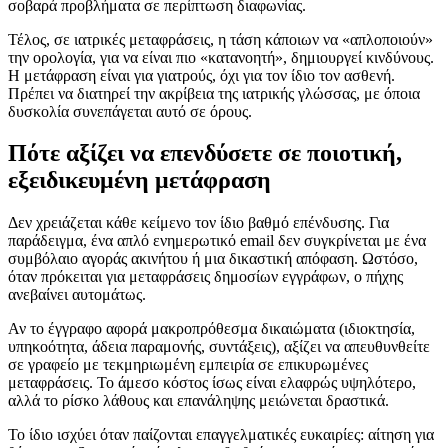
σοβαρά προβλήματα σε περίπτωση διαφωνίας.
Τέλος, σε ιατρικές μεταφράσεις, η τάση κάποιων να «απλοποιούν»
την ορολογία, για να είναι πιο «κατανοητή», δημιουργεί κινδύνους.
Η μετάφραση είναι για γιατρούς, όχι για τον ίδιο τον ασθενή.
Πρέπει να διατηρεί την ακρίβεια της ιατρικής γλώσσας, με όποια
δυσκολία συνεπάγεται αυτό σε όρους.
Πότε αξίζει να επενδύσετε σε ποιοτική,
εξειδικευμένη μετάφραση
Δεν χρειάζεται κάθε κείμενο τον ίδιο βαθμό επένδυσης. Για
παράδειγμα, ένα απλό ενημερωτικό email δεν συγκρίνεται με ένα
συμβόλαιο αγοράς ακινήτου ή μια δικαστική απόφαση. Ωστόσο,
όταν πρόκειται για μεταφράσεις δημοσίων εγγράφων, ο πήχης
ανεβαίνει αυτομάτως.
Αν το έγγραφο αφορά μακροπρόθεσμα δικαιώματα (ιδιοκτησία,
υπηκοότητα, άδεια παραμονής, συντάξεις), αξίζει να απευθυνθείτε
σε γραφείο με τεκμηριωμένη εμπειρία σε επικυρωμένες
μεταφράσεις. Το άμεσο κόστος ίσως είναι ελαφρώς υψηλότερο,
αλλά το ρίσκο λάθους και επανάληψης μειώνεται δραστικά.
Το ίδιο ισχύει όταν παίζονται επαγγελματικές ευκαιρίες: αίτηση για